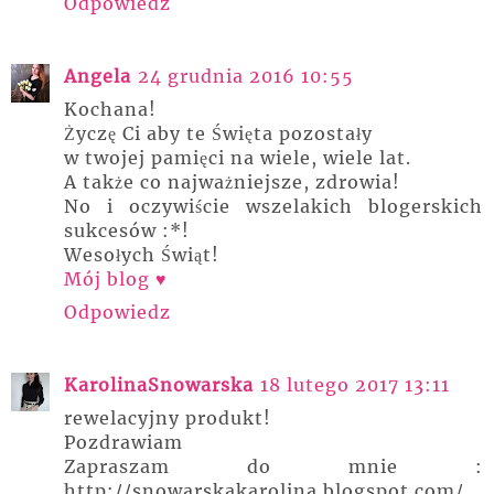
Odpowiedz
Angela
24 grudnia 2016 10:55
Kochana!
Życzę Ci aby te Święta pozostały
w twojej pamięci na wiele, wiele lat.
A także co najważniejsze, zdrowia!
No i oczywiście wszelakich blogerskich
sukcesów :*!
Wesołych Świąt!
Mój blog ♥
Odpowiedz
KarolinaSnowarska
18 lutego 2017 13:11
rewelacyjny produkt!
Pozdrawiam
Zapraszam do mnie :
http://snowarskakarolina.blogspot.com/