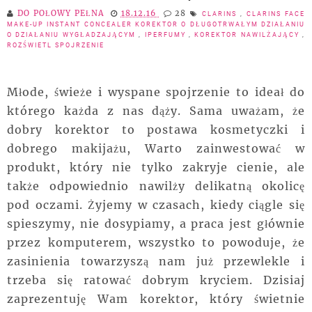
DO POŁOWY PEŁNA
18.12.16
28
CLARINS
,
CLARINS FACE
MAKE-UP INSTANT CONCEALER KOREKTOR O DŁUGOTRWAŁYM DZIAŁANIU
O DZIAŁANIU WYGŁADZAJĄCYM
,
IPERFUMY
,
KOREKTOR NAWILŻAJĄCY
,
ROZŚWIETL SPOJRZENIE
Młode, świeże i wyspane spojrzenie to ideał do
którego każda z nas dąży. Sama uważam, że
dobry korektor to postawa kosmetyczki i
dobrego makijażu, Warto zainwestować w
produkt, który nie tylko zakryje cienie, ale
także odpowiednio nawilży delikatną okolicę
pod oczami. Żyjemy w czasach, kiedy ciągle się
spieszymy, nie dosypiamy, a praca jest głównie
przez komputerem, wszystko to powoduje, że
zasinienia towarzyszą nam już przewlekle i
trzeba się ratować dobrym kryciem. Dzisiaj
zaprezentuję Wam korektor, który świetnie