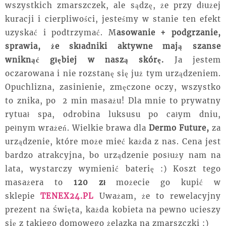
wszystkich
zmarszczek
, ale sądzę, że przy dłużej
kuracji i cierpliwości, jesteśmy w stanie ten efekt
uzyskać i podtrzymać.
M
asowanie
+ podgrzanie,
sprawia, że składniki aktywne mają szanse
wniknąć głębiej w naszą skórę.
Ja jestem
oczarowana i nie rozstanę się już tym urządzeniem.
Opuchlizna, zasinienie, zmęczone oczy, wszystko
to znika, po 2 min masażu! Dla mnie to prywatny
rytuał spa, odrobina luksusu po całym dniu,
pełnym wrażeń. Wielkie brawa dla
Dermo Future,
za
urządzenie, które może mieć każda z nas. Cena jest
bardzo atrakcyjna, bo urządzenie posłuży nam na
lata, wystarczy wymienić baterię :) Koszt tego
masażera to
120 zł
możecie go kupić w
sklepie
TENEX24.PL
Uważam, że to rewelacyjny
prezent na Święta, każda kobieta na pewno ucieszy
się z takiego domowego
żelazka
na zmarszczki :)