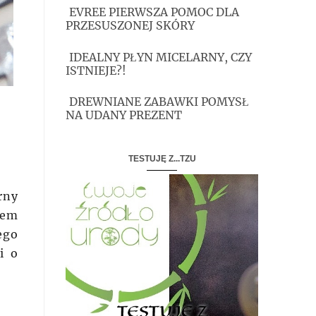
EVREE PIERWSZA POMOC DLA
PRZESUSZONEJ SKÓRY
IDEALNY PŁYN MICELARNY, CZY
ISTNIEJE?!
DREWNIANE ZABAWKI POMYSŁ
NA UDANY PREZENT
TESTUJĘ Z...TZU
rny
tem
ego
i o