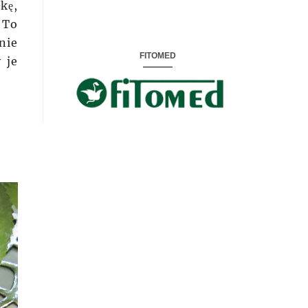
kę,
 To
nie
FITOMED
 je