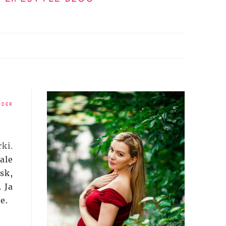
UDER
ki.
ale
sk,
 Ja
ze.