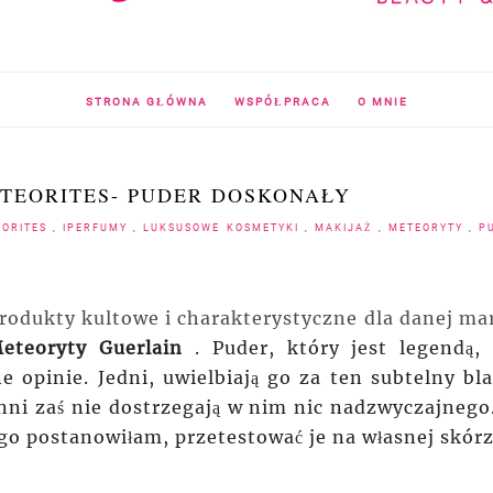
STRONA GŁÓWNA
WSPÓŁPRACA
O MNIE
TEORITES- PUDER DOSKONAŁY
EORITES
,
IPERFUMY
,
LUKSUSOWE KOSMETYKI
,
MAKIJAŻ
,
METEORYTY
,
P
rodukty kultowe i charakterystyczne dla danej mar
eteoryty Guerlain
.
Puder, który jest legendą, 
e opinie. Jedni, uwielbiają go za ten subtelny bla
 inni zaś nie dostrzegają w nim nic nadzwyczajnego.
ego postanowiłam, przetestować je na własnej skór