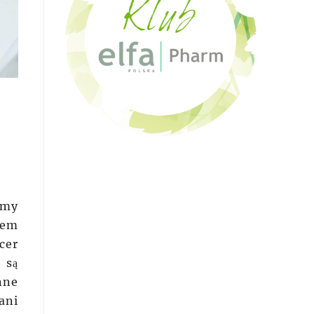
emy
rem
cer
 są
nne
ani