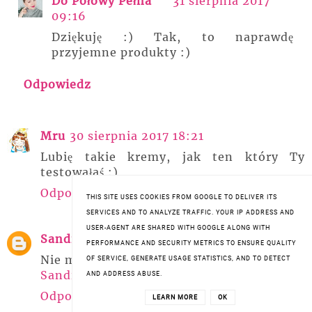
Do Połowy Pełna
31 sierpnia 2017
09:16
Dziękuję :) Tak, to naprawdę
przyjemne produkty :)
Odpowiedz
Mru
30 sierpnia 2017 18:21
Lubię takie kremy, jak ten który Ty
testowałaś :)
Odpowiedz
THIS SITE USES COOKIES FROM GOOGLE TO DELIVER ITS
SERVICES AND TO ANALYZE TRAFFIC. YOUR IP ADDRESS AND
USER-AGENT ARE SHARED WITH GOOGLE ALONG WITH
Sandicious
30 sierpnia 2017 20:12
PERFORMANCE AND SECURITY METRICS TO ENSURE QUALITY
Nie miałam okazji stosować tych kremów.
OF SERVICE, GENERATE USAGE STATISTICS, AND TO DETECT
Sandicious
AND ADDRESS ABUSE.
Odpowiedz
LEARN MORE
OK