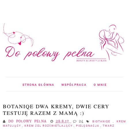
STRONA GŁÓWNA
WSPÓŁPRACA
O MNIE
BOTANIQE DWA KREMY, DWIE CERY
TESTUJĘ RAZEM Z MAMĄ :)
DO POŁOWY PEŁNA
28.8.17
24
BIOTANIQE
,
KREM
MATUJĄCY
,
KREM ŻEL ROZŚWIETLAJĄCY
,
PIELĘGNACJA
,
TWARZ