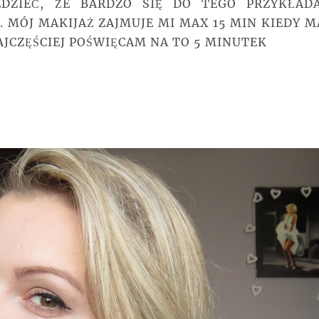
ZIEĆ, ŻE BARDZO SIĘ DO TEGO PRZYKŁAD
. MÓJ MAKIJAŻ ZAJMUJE MI MAX 15 MIN KIEDY 
NAJCZĘŚCIEJ POŚWIĘCAM NA TO 5 MINUTEK