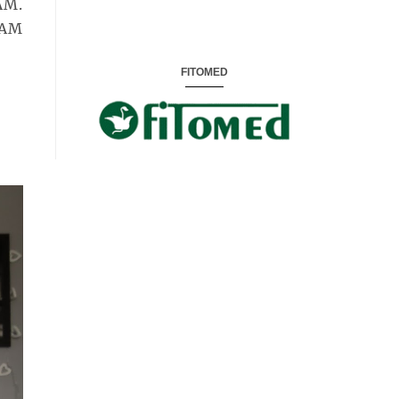
AM.
MAM
FITOMED