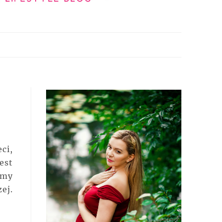
ci,
est
ćmy
ej.