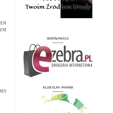
TEN
BYM
WSPÓŁPRACA
KLUB ELFA- PHARM
UMY