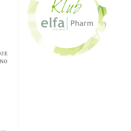
OŻE
WNO