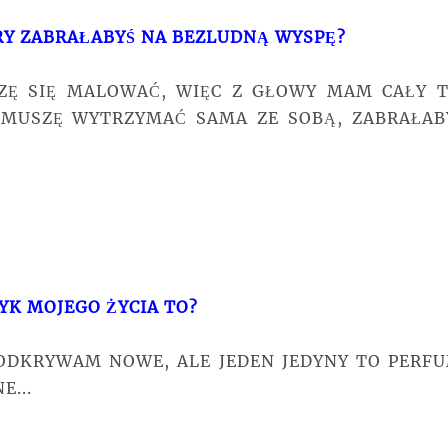
ÓRY ZABRAŁABYŚ NA BEZLUDNĄ WYSPĘ?
SZĘ SIĘ MALOWAĆ, WIĘC Z GŁOWY MAM CAŁY 
 MUSZĘ WYTRZYMAĆ SAMA ZE SOBĄ, ZABRAŁA
YK MOJEGO ŻYCIA TO?
 ODKRYWAM NOWE, ALE JEDEN JEDYNY TO PERF
E...