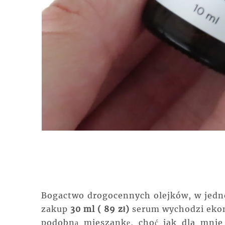
Bogactwo drogocennych olejków, w jedne
zakup
30 ml ( 89 zł)
serum wychodzi ekon
podobną mieszankę, choć jak dla mnie