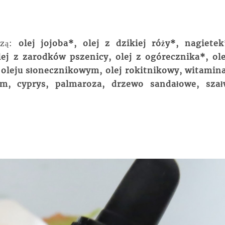
zą:
olej jojoba*, olej z dzikiej róży*, nagietek
ej z zarodków pszenicy, olej z ogórecznika*, ole
oleju słonecznikowym, olej rokitnikowy, witamina
um, cyprys, palmaroza, drzewo sandałowe, szał