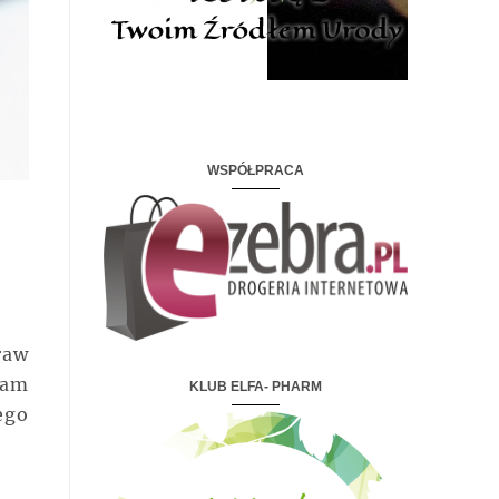
WSPÓŁPRACA
raw
iam
KLUB ELFA- PHARM
ego