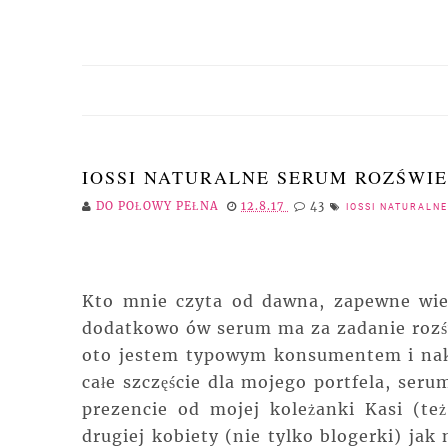
IOSSI NATURALNE SERUM ROZŚWIE
DO POŁOWY PEŁNA
12.8.17
43
IOSSI NATURALN
Kto mnie czyta od dawna, zapewne wie, 
dodatkowo ów serum ma za zadanie rozświ
oto jestem typowym konsumentem i nakr
całe szczęście dla mojego portfela, se
prezencie od mojej koleżanki Kasi (też
drugiej kobiety (nie tylko blogerki) jak