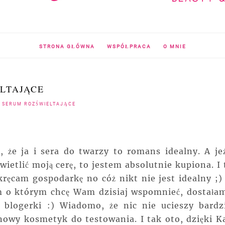
STRONA GŁÓWNA
WSPÓŁPRACA
O MNIE
LTAJĄCE
E SERUM ROZŚWIELTAJĄCE
że ja i sera do twarzy to romans idealny. A jeż
etlić moją cerę, to jestem absolutnie kupiona. I 
ęcam gospodarkę no cóż nikt nie jest idealny ;)
rum o którym chcę Wam dzisiaj wspomnieć, dostała
 blogerki :) Wiadomo, że nic nie ucieszy bardzi
 nowy kosmetyk do testowania. I tak oto, dzięki Ka