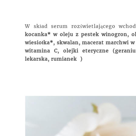
W skład serum rozświetlającego wchod
kocanka* w oleju z pestek winogron, ol
wiesiołka*, skwalan, macerat marchwi w 
witamina C, olejki eteryczne (gerani
lekarska, rumianek )