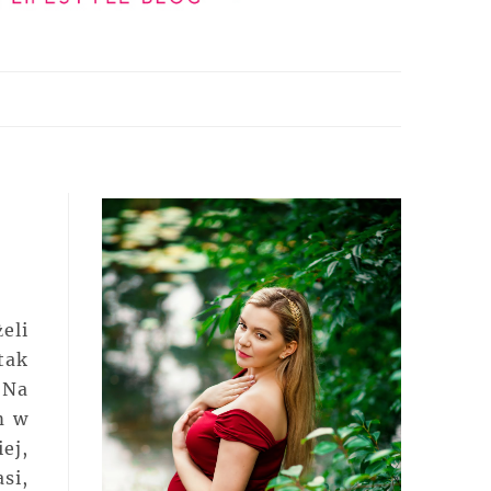
eli
tak
 Na
m w
ej,
si,