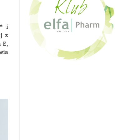
* i
j z
 E,
wia