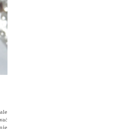
ale
wać
nie