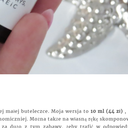
j małej buteleczce. Moja wersja to
10 ml (44 zł)
, 
omiczniej. Można także na własną rękę skompono
 za dużo z tym zabawy, żeby trafić w odpowied