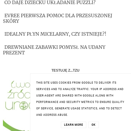
CO DAJE DZIECKU UKŁADANIE PUZZLI?
EVREE PIERWSZA POMOC DLA PRZESUSZONEJ
SKÓRY
IDEALNY PŁYN MICELARNY, CZY ISTNIEJE?!
DREWNIANE ZABAWKI POMYSŁ NA UDANY
PREZENT
TESTUJĘ Z...TZU
THIS SITE USES COOKIES FROM GOOGLE TO DELIVER ITS
SERVICES AND TO ANALYZE TRAFFIC. YOUR IP ADDRESS AND
USER-AGENT ARE SHARED WITH GOOGLE ALONG WITH
PERFORMANCE AND SECURITY METRICS TO ENSURE QUALITY
OF SERVICE, GENERATE USAGE STATISTICS, AND TO DETECT
AND ADDRESS ABUSE.
LEARN MORE
OK