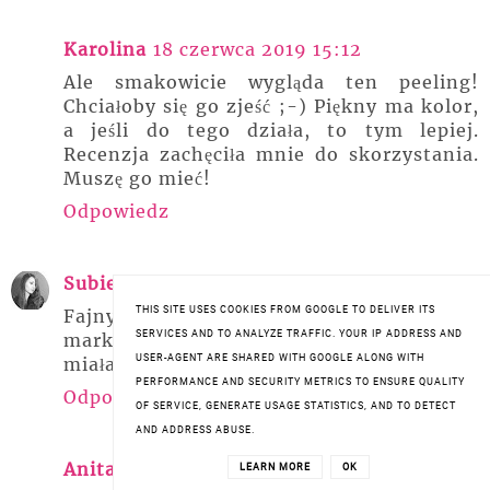
Karolina
18 czerwca 2019 15:12
Ale smakowicie wygląda ten peeling!
Chciałoby się go zjeść ;-) Piękny ma kolor,
a jeśli do tego działa, to tym lepiej.
Recenzja zachęciła mnie do skorzystania.
Muszę go mieć!
Odpowiedz
Subiektywna
18 czerwca 2019 18:00
THIS SITE USES COOKIES FROM GOOGLE TO DELIVER ITS
Fajny ma kolorek. Lubię kosmetyki tej
SERVICES AND TO ANALYZE TRAFFIC. YOUR IP ADDRESS AND
marki, chociaż akurat tego jeszcze nie
USER-AGENT ARE SHARED WITH GOOGLE ALONG WITH
miałam.
PERFORMANCE AND SECURITY METRICS TO ENSURE QUALITY
Odpowiedz
OF SERVICE, GENERATE USAGE STATISTICS, AND TO DETECT
AND ADDRESS ABUSE.
Anita
24 czerwca 2019 05:31
LEARN MORE
OK