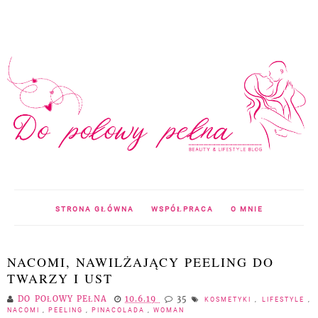
STRONA GŁÓWNA
WSPÓŁPRACA
O MNIE
NACOMI, NAWILŻAJĄCY PEELING DO
TWARZY I UST
DO POŁOWY PEŁNA
10.6.19
35
KOSMETYKI
,
LIFESTYLE
,
NACOMI
,
PEELING
,
PINACOLADA
,
WOMAN