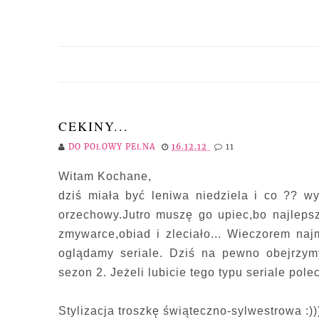
CEKINY...
DO POŁOWY PEŁNA
16.12.12
11
Witam Kochane,
dziś miała być leniwa niedziela i co ?? wy
orzechowy.Jutro muszę go upiec,bo najlepszy
zmywarce,obiad i zleciało... Wieczorem najm
oglądamy seriale. Dziś na pewno obejrzy
sezon 2. Jeżeli lubicie tego typu seriale po
Stylizacja troszkę świąteczno-sylwestrowa :))