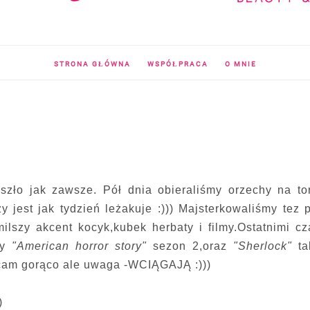
STRONA GŁÓWNA
WSPÓŁPRACA
O MNIE
szło jak zawsze. Pół dnia obieraliśmy orzechy na to
 jest jak tydzień leżakuje :))) Majsterkowaliśmy tez 
ilszy akcent kocyk,kubek herbaty i filmy.Ostatnimi c
my
"American horror story"
sezon 2,oraz
"Sherlock"
ta
lecam gorąco ale uwaga -WCIĄGAJĄ :)))
)