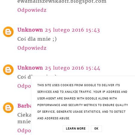
ewamaliszewskaoff.blogspot.com
Odpowiedz
Unknown
25 lutego 2016 15:43
Coś dla mnie ;)
Odpowiedz
Unknown
25 lutego 2016 15:44
Coś dla mnie ;)
Odpowiedz
THIS SITE USES COOKIES FROM GOOGLE TO DELIVER ITS
SERVICES AND TO ANALYZE TRAFFIC. YOUR IP ADDRESS AND
USER-AGENT ARE SHARED WITH GOOGLE ALONG WITH
Barbara Bastamb
25 lutego 2016 16:27
PERFORMANCE AND SECURITY METRICS TO ENSURE QUALITY
OF SERVICE, GENERATE USAGE STATISTICS, AND TO DETECT
Ciekawa recenzja, to coś dla
AND ADDRESS ABUSE.
mnie...pozdrawiam...
LEARN MORE
OK
Odpowiedz