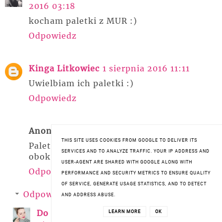
2016 03:18
kocham paletki z MUR :)
Odpowiedz
Kinga Litkowiec
1 sierpnia 2016 11:11
Uwielbiam ich paletki :)
Odpowiedz
Anonimowy
1 sierpnia 2016 14:03
THIS SITE USES COOKIES FROM GOOGLE TO DELIVER ITS
Paletka bardzo fajna, ale co robią szpilki
SERVICES AND TO ANALYZE TRAFFIC. YOUR IP ADDRESS AND
obok niej?
USER-AGENT ARE SHARED WITH GOOGLE ALONG WITH
Odpowiedz
PERFORMANCE AND SECURITY METRICS TO ENSURE QUALITY
OF SERVICE, GENERATE USAGE STATISTICS, AND TO DETECT
Odpowiedzi
AND ADDRESS ABUSE.
Do Połowy Pełna
1 sierpnia 2016
LEARN MORE
OK