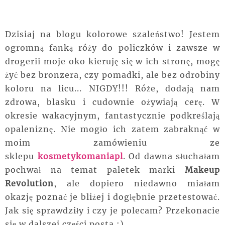
Dzisiaj na blogu kolorowe szaleństwo! Jestem
ogromną fanką róży do policzków i zawsze w
drogerii moje oko kieruję się w ich stronę, mogę
żyć bez bronzera, czy pomadki, ale bez odrobiny
koloru na licu... NIGDY!!! Róże, dodają nam
zdrowa, blasku i cudownie ożywiają cerę. W
okresie wakacyjnym, fantastycznie podkreślają
opaleniznę. Nie mogło ich zatem zabraknąć w
moim zamówieniu ze
sklepu
kosmetykomaniapl
. Od dawna słuchałam
pochwał na temat paletek marki
Makeup
Revolution
, ale dopiero niedawno miałam
okazję poznać je bliżej i dogłębnie przetestować.
Jak się sprawdziły i czy je polecam? Przekonacie
się w dalszej części posta :)