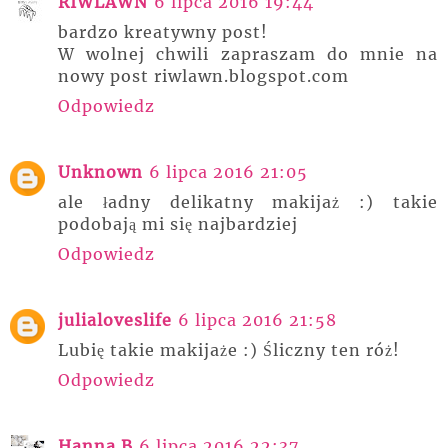
RIWLAWN
6 lipca 2016 19:44
bardzo kreatywny post!
W wolnej chwili zapraszam do mnie na
nowy post riwlawn.blogspot.com
Odpowiedz
Unknown
6 lipca 2016 21:05
ale ładny delikatny makijaż :) takie
podobają mi się najbardziej
Odpowiedz
julialoveslife
6 lipca 2016 21:58
Lubię takie makijaże :) Śliczny ten róż!
Odpowiedz
Hanna B
6 lipca 2016 22:37