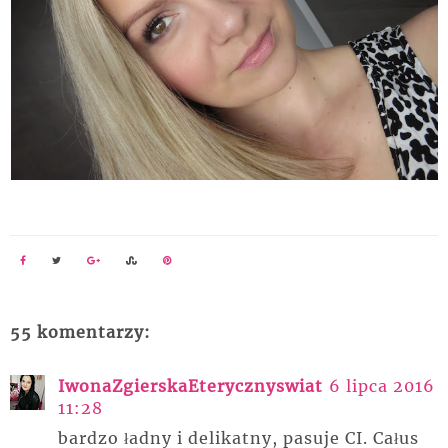
55 komentarzy:
IwonaZgierskaEterycznyswiat
6 lipca 2016
11:28
bardzo ładny i delikatny, pasuje CI. Całus