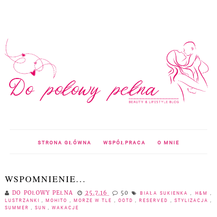
STRONA GŁÓWNA
WSPÓŁPRACA
O MNIE
WSPOMNIENIE...
DO POŁOWY PEŁNA
25.7.16
50
BIAŁA SUKIENKA
,
H&M
,
LUSTRZANKI
,
MOHITO
,
MORZE W TLE
,
OOTD
,
RESERVED
,
STYLIZACJA
,
SUMMER
,
SUN
,
WAKACJE