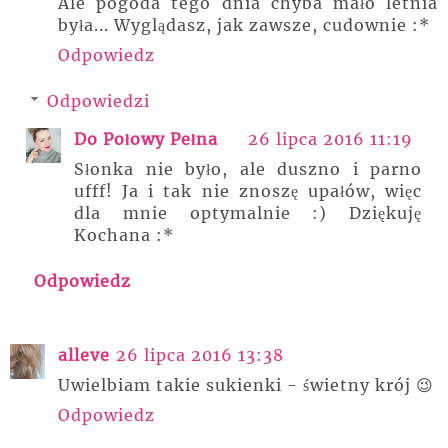
Ale pogoda tego dnia chyba mało letnia
była... Wyglądasz, jak zawsze, cudownie :*
Odpowiedz
Odpowiedzi
Do Połowy Pełna
26 lipca 2016 11:19
Słonka nie było, ale duszno i parno
ufff! Ja i tak nie znoszę upałów, więc
dla mnie optymalnie :) Dziękuję
Kochana :*
Odpowiedz
alleve
26 lipca 2016 13:38
Uwielbiam takie sukienki - świetny krój 😉
Odpowiedz