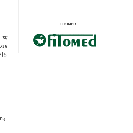
FITOMED
. W
bre
ję,
mną