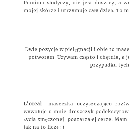
Pomimo słodyczy, nie jest duszący, a wr
mojej skórze i utrzymuje cały dzień. To 
Dwie pozycje w pielęgnacji i obie to ma
potworem. Używam często i chętnie, a je
przypadku tyc
L'oreal
- maseczka oczyszczająco-rozświ
wywołuje u mnie dreszczyk podekscytowan
życia zmęczonej, poszarzałej cerze. Mam 
jak na to liczę :)