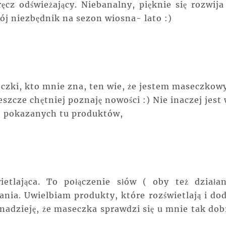
ęcz odświeżający. Niebanalny, pięknie się rozwija
mój niezbędnik na sezon wiosna- lato :)
seczki, kto mnie zna, ten wie, że jestem maseczko
szcze chętniej poznaję nowości :) Nie inaczej jest
h pokazanych tu produktów,
etlająca. To połączenie słów ( oby też działan
ia. Uwielbiam produkty, które rozświetlają i dod
nadzieję, że maseczka sprawdzi się u mnie tak dob