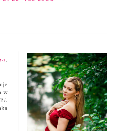
ZKI
,
uje
m w
ić.
aka