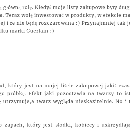
 główną rolę. Kiedyś moje listy zakupowe były długi
a. Teraz wolę inwestować w produkty, w efekcie m
żej i że nie będę rozczarowana :) Przynajmniej tak j
dku marki Guerlain :)
d, który jest na mojej liście zakupowej jakiś czas
o próbkę. Efekt jaki pozostawia na twarzy to is
ę utrzymuje,a twarz wygląda nieskazitelnie. No i 
o zapach, który jest słodki, kobiecy i uskrzydlają