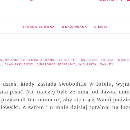
STRONA GŁÓWNA
WSPÓŁPRACA
O MNIE
ENCHY ANGE OU DEMON (ETRANGE) LE SECRET
,
GUERLAIN
,
LOREAL
,
MASEC
JA
,
PLAN ZAKUPOWY
,
SINGASHOP. IPERFUMY
,
WISHLISTA
,
ZAKUPY
i dzień, kiedy zasiada swobodnie w fotelu, wyjm
zyna pisać. Nie inaczej było ze mną, od dawna ma
j przyszedł ten moment, aby się nią z Wami podziel
iewajki. A zatem i u mnie dzisiaj totalnie na luz