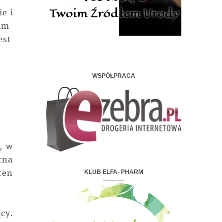
e i
am
est
WSPÓŁPRACA
, w
tna
ten
KLUB ELFA- PHARM
cy.