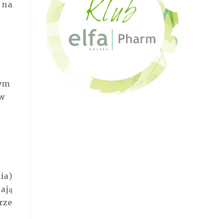
 na
wym
 w
ia)
ają
rze