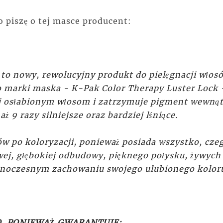
o piszę o tej masce producent:
to nowy, rewolucyjny produkt do pielęgnacji włos
o marki maska - K-Pak Color Therapy Luster Lock 
j osłabionym włosom i zatrzymuje pigment wewnąt
aż 9 razy silniejsze oraz bardziej lśniące.
w po koloryzacji, ponieważ posiada wszystko, cze
ej, głębokiej odbudowy, pięknego połysku, żywych
jednoczesnym zachowaniu swojego ulubionego kolor
, PONIEWAŻ GWARANTUJE: