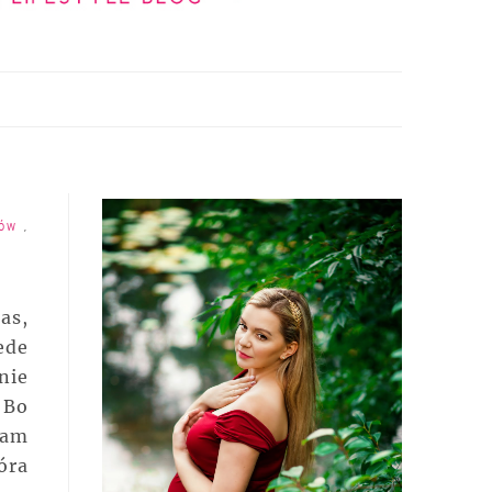
SÓW
,
as,
ede
nie
 Bo
łam
óra