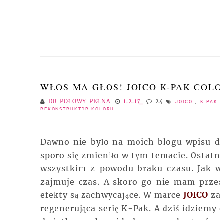
WŁOS MA GŁOS! JOICO K-PAK COL
DO POŁOWY PEŁNA
1.2.17
24
JOICO
,
K-PAK
REKONSTRUKTOR KOLORU
Dawno nie było na moich blogu wpisu do
sporo się zmieniło w tym temacie. Ostatn
wszystkim z powodu braku czasu. Jak w
zajmuje czas. A skoro go nie mam przes
efekty są zachwycające. W marce
JOICO
za
regenerująca serię K-Pak. A dziś idziemy