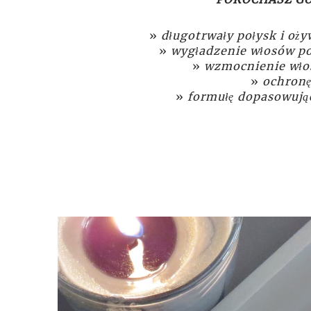
długotrwały połysk i oż
wygładzenie włosów po
wzmocnienie włos
ochronę
formułę dopasowując