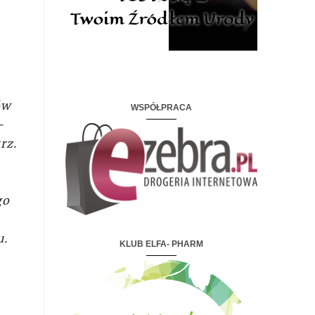
ów
WSPÓŁPRACA
-
rz.
go
u.
KLUB ELFA- PHARM