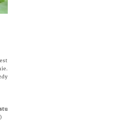
est
ie.
żdy
stu
:)