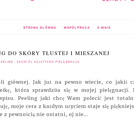
STRONA GŁÓWNA
WSPÓŁPRACA
O MNIE
NG DO SKÓRY TŁUSTEJ I MIESZANEJ
PEELING
,
SACHI.PL AZJATYCKA PIELĘGNACJA
li głównej. Jak już na pewno wiecie, co jakiś c
łkę, która sprawdziła się w mojej pielęgnacji. 
wpisu. Peeling jaki chcę Wam polecić jest total
uję, moje cera z każdym użyciem staje się piękniejs
le z pewnością nie ostatni, oj nie...