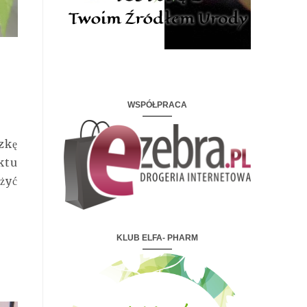
WSPÓŁPRACA
zkę
ktu
żyć
KLUB ELFA- PHARM