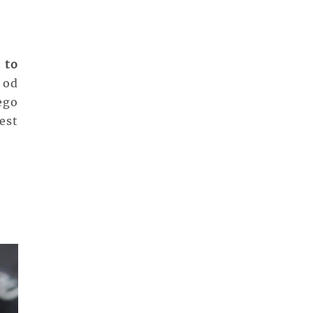
 to
 od
ego
est