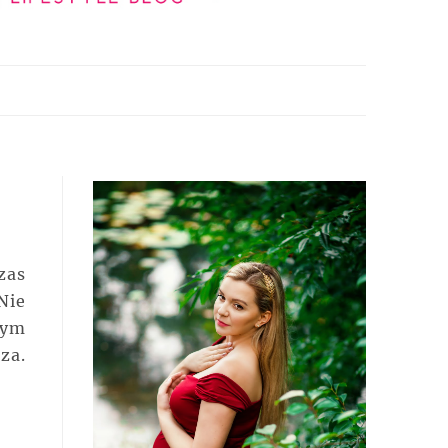
zas
Nie
nym
za.