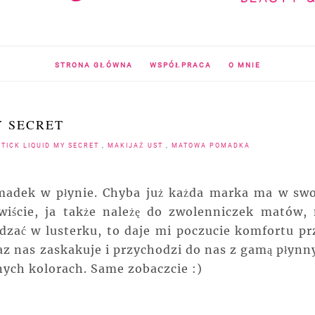
STRONA GŁÓWNA
WSPÓŁPRACA
O MNIE
Y SECRET
STICK LIQUID MY SECRET
,
MAKIJAŻ UST
,
MATOWA POMADKA
madek w płynie. Chyba już każda marka ma w sw
iście, ja także należę do zwolenniczek matów, 
dzać w lusterku, to daje mi poczucie komfortu pr
raz nas zaskakuje i przychodzi do nas z gamą płynn
ych kolorach. Same zobaczcie :)