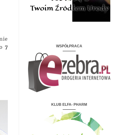
nie
WSPÓŁPRACA
to
7
KLUB ELFA- PHARM