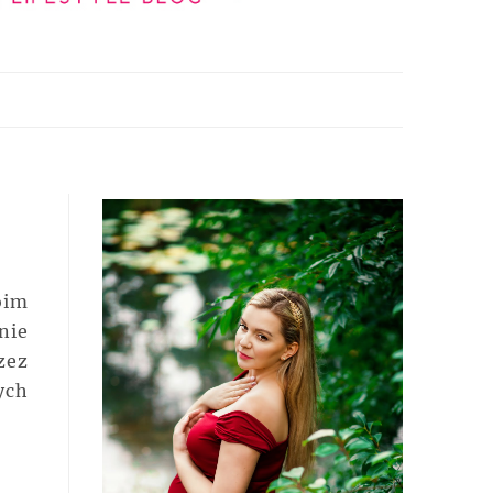
oim
nie
zez
ych