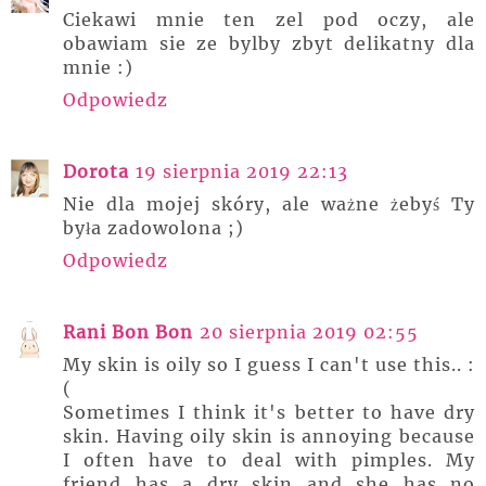
Ciekawi mnie ten zel pod oczy, ale
obawiam sie ze bylby zbyt delikatny dla
mnie :)
Odpowiedz
Dorota
19 sierpnia 2019 22:13
Nie dla mojej skóry, ale ważne żebyś Ty
była zadowolona ;)
Odpowiedz
Rani Bon Bon
20 sierpnia 2019 02:55
My skin is oily so I guess I can't use this.. :
(
Sometimes I think it's better to have dry
skin. Having oily skin is annoying because
I often have to deal with pimples. My
friend has a dry skin and she has no