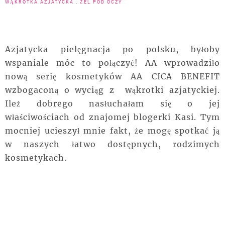
WĄKROTKA AZJATYCKA
,
ŻEL POD OCZY
Azjatycka pielęgnacja po polsku, byłoby
wspaniale móc to połączyć! AA wprowadziło
nową serię kosmetyków AA CICA BENEFIT
wzbogaconą o wyciąg z wąkrotki azjatyckiej.
Ileż dobrego nasłuchałam się o jej
właściwościach od znajomej blogerki Kasi. Tym
mocniej ucieszył mnie fakt, że mogę spotkać ją
w naszych łatwo dostępnych, rodzimych
kosmetykach.