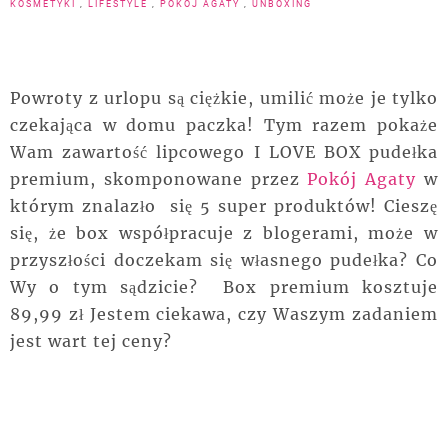
KOSMETYKI
,
LIFESTYLE
,
POKÓJ AGATY
,
UNBOXING
Powroty z urlopu są ciężkie, umilić może je tylko
czekająca w domu paczka! Tym razem pokaże
Wam zawartość lipcowego I LOVE BOX pudełka
premium, skomponowane przez
Pokój Agaty
w
którym znalazło się 5 super produktów! Cieszę
się, że box współpracuje z blogerami, może w
przyszłości doczekam się własnego pudełka? Co
Wy o tym sądzicie? Box premium kosztuje
89,99 zł Jestem ciekawa, czy Waszym zadaniem
jest wart tej ceny?