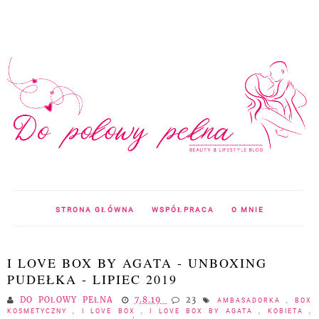
STRONA GŁÓWNA
WSPÓŁPRACA
O MNIE
I LOVE BOX BY AGATA - UNBOXING
PUDEŁKA - LIPIEC 2019
DO POŁOWY PEŁNA
7.8.19
23
AMBASADORKA
,
BOX
KOSMETYCZNY
,
I LOVE BOX
,
I LOVE BOX BY AGATA
,
KOBIETA
,