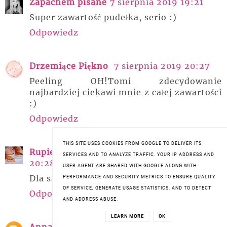
Zapachem pisane
7 sierpnia 2019 19:21
Super zawartość pudełka, serio :)
Odpowiedz
Drzemiące Piękno
7 sierpnia 2019 20:27
Peeling OH!Tomi zdecydowanie
najbardziej ciekawi mnie z całej zawartości
:)
Odpowiedz
THIS SITE USES COOKIES FROM GOOGLE TO DELIVER ITS
Rupieciarnia drobiazgów
7 sierpnia 2019
SERVICES AND TO ANALYZE TRAFFIC. YOUR IP ADDRESS AND
20:28
USER-AGENT ARE SHARED WITH GOOGLE ALONG WITH
Dla samego peelingu warto :D
PERFORMANCE AND SECURITY METRICS TO ENSURE QUALITY
OF SERVICE, GENERATE USAGE STATISTICS, AND TO DETECT
Odpowiedz
AND ADDRESS ABUSE.
LEARN MORE
OK
Anna Domagała
8 sierpnia 2019 09:03