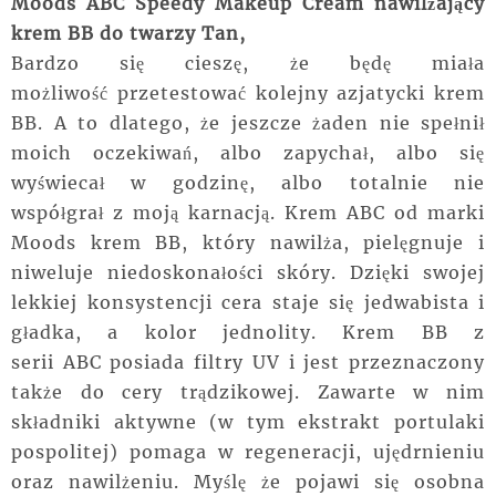
Moods ABC Speedy Makeup Cream nawilżający
krem BB do twarzy Tan,
Bardzo się cieszę, że będę miała
możliwość
przetestować kolejny
azjatycki
krem
BB. A to dlatego, że jeszcze żaden nie spełnił
moich oczekiwań, albo zapychał, albo się
wyświecał w godzinę, albo totalnie nie
współgrał
z moją karnacją. Krem
ABC
od marki
Moods krem BB, który nawilża, pielęgnuje i
niweluje niedoskonałości skóry. Dzięki swojej
lekkiej konsystencji cera staje się jedwabista i
gładka, a kolor jednolity. Krem BB z
serii
ABC
posiada filtry UV i jest przeznaczony
także do cery trądzikowej. Zawarte w nim
składniki aktywne (w tym ekstrakt portulaki
pospolitej) pomaga w regeneracji, ujędrnieniu
oraz nawilżeniu. Myślę że pojawi się osobna