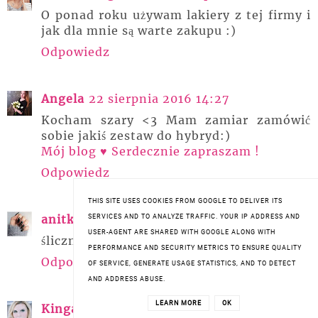
O ponad roku używam lakiery z tej firmy i
jak dla mnie są warte zakupu :)
Odpowiedz
Angela
22 sierpnia 2016 14:27
Kocham szary <3 Mam zamiar zamówić
sobie jakiś zestaw do hybryd:)
Mój blog ♥ Serdecznie zapraszam !
Odpowiedz
THIS SITE USES COOKIES FROM GOOGLE TO DELIVER ITS
anitk4
22 sierpnia 2016 14:59
SERVICES AND TO ANALYZE TRAFFIC. YOUR IP ADDRESS AND
USER-AGENT ARE SHARED WITH GOOGLE ALONG WITH
śliczny kolor :)
PERFORMANCE AND SECURITY METRICS TO ENSURE QUALITY
Odpowiedz
OF SERVICE, GENERATE USAGE STATISTICS, AND TO DETECT
AND ADDRESS ABUSE.
LEARN MORE
OK
Kinga Gorzela
22 sierpnia 2016 16:14