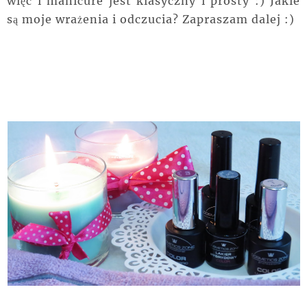
więc i manicure jest klasyczny i prosty :) Jakie
są moje wrażenia i odczucia? Zapraszam dalej :)