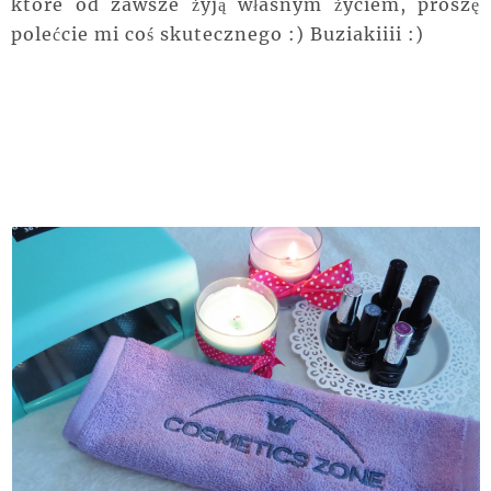
które od zawsze żyją własnym życiem, proszę
polećcie mi coś skutecznego :) Buziakiiii :)