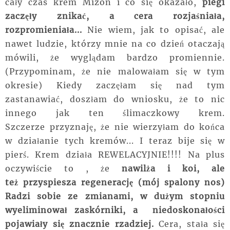
cały czas krem Mizon i co się okazało,
piegi
zaczęły znikać, a cera rozjaśniała,
rozpromieniała...
Nie wiem, jak to opisać, ale
nawet ludzie, którzy mnie na co dzień otaczają
mówili, że wyglądam bardzo promiennie.
(Przypominam, że nie malowałam się w tym
okresie) Kiedy zaczęłam się nad tym
zastanawiać, doszłam do wniosku, że to nic
innego jak ten ślimaczkowy krem.
Szczerze przyznaję, że nie wierzyłam do końca
w działanie tych kremów... I teraz bije się w
pierś. Krem działa REWELACYJNIE!!!! Na plus
oczywiście to , że
nawilża i koi, ale
też przyspiesza regenerację (mój spalony nos)
Radzi sobie ze zmianami, w dużym stopniu
wyeliminował zaskórniki, a niedoskonałości
pojawiały się znacznie rzadziej.
Cera, stała się