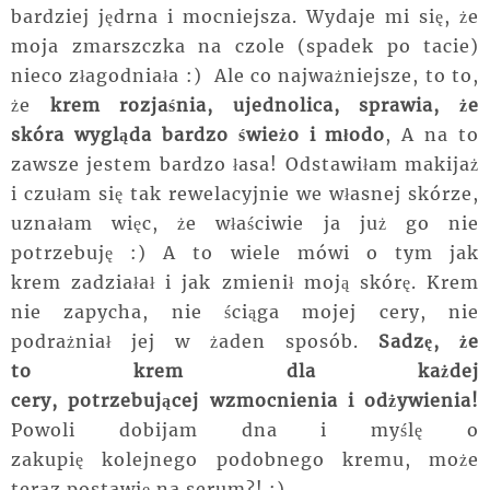
bardziej jędrna i mocniejsza. Wydaje mi się, że
moja zmarszczka na czole (spadek po tacie)
nieco złagodniała :) Ale co najważniejsze, to to,
że
krem rozjaśnia, ujednolica, sprawia, że
skóra wygląda bardzo świeżo i młodo
, A na to
zawsze jestem bardzo łasa! Odstawiłam makijaż
i czułam się tak rewelacyjnie we własnej skórze,
uznałam więc, że właściwie ja już go nie
potrzebuję :) A to wiele mówi o tym jak
krem zadziałał i jak zmienił moją skórę. Krem
nie zapycha, nie ściąga mojej cery, nie
podrażniał jej w żaden sposób.
Sadzę, że
to krem dla każdej
cery, potrzebującej wzmocnienia i odżywienia!
Powoli dobijam dna i myślę o
zakupię kolejnego podobnego kremu, może
teraz postawię na serum?! :)