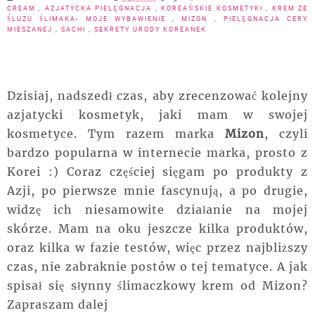
CREAM
,
AZJATYCKA PIELĘGNACJA
,
KOREAŃSKIE KOSMETYKI
,
KREM ZE
ŚLUZU ŚLIMAKA- MOJE WYBAWIENIE
,
MIZON
,
PIELĘGNACJA CERY
MIESZANEJ
,
SACHI
,
SEKRETY URODY KOREANEK
Dzisiaj, nadszedł czas, aby zrecenzować kolejny
azjatycki kosmetyk, jaki mam w swojej
kosmetyce. Tym razem marka
Mizon
, czyli
bardzo popularna w internecie marka, prosto z
Korei :) Coraz częściej sięgam po produkty z
Azji, po pierwsze mnie fascynują, a po drugie,
widzę ich niesamowite działanie na mojej
skórze. Mam na oku jeszcze kilka produktów,
oraz kilka w fazie testów, więc przez najbliższy
czas, nie zabraknie postów o tej tematyce. A jak
spisał się słynny ślimaczkowy krem od Mizon?
Zapraszam dalej