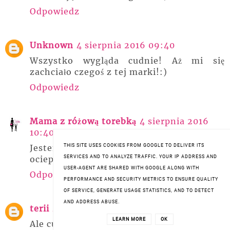
Odpowiedz
Unknown
4 sierpnia 2016 09:40
Wszystko wygląda cudnie! Aż mi się
zachciało czegoś z tej marki!:)
Odpowiedz
Mama z różową torebką
4 sierpnia 2016
10:40
THIS SITE USES COOKIES FROM GOOGLE TO DELIVER ITS
Jestem bardzo ciekawa tych produktów do
SERVICES AND TO ANALYZE TRAFFIC. YOUR IP ADDRESS AND
ocieplania/konturowania :)
USER-AGENT ARE SHARED WITH GOOGLE ALONG WITH
Odpowiedz
PERFORMANCE AND SECURITY METRICS TO ENSURE QUALITY
OF SERVICE, GENERATE USAGE STATISTICS, AND TO DETECT
AND ADDRESS ABUSE.
terii
4 sierpnia 2016 12:27
LEARN MORE
OK
Ale cuda!!! zwłaszcza lakiery <3