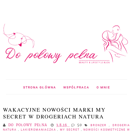
STRONA GŁÓWNA
WSPÓŁPRACA
O MNIE
WAKACYJNE NOWOŚCI MARKI MY
SECRET W DROGERIACH NATURA
DO POŁOWY PEŁNA
3.8.16
50
BRONZER
,
DROGERIA
NATURA
,
LAKIEROMANIACZKA
,
MY SECRET
,
NOWOŚCI KOSMETYCZNE W