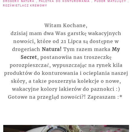
DROGERII NATURA
,
PALETKA DO KONTUROWANIA
,
PUDER MATUJĄCY
,
ROZŚWIETLACZ KREMOWY
Witam Kochane,
dzisiaj mam dwa Was garstkę wakacyjnych
nowości, które od 21 Lipca są dostępne w
drogeriach
Natura!
Tym razem marka
My
Secret
, postanowiła nas troszeczkę
porozpieszczać, wypuszczając na rynek kila
produktów do konturowania i ocieplania naszej
skóry, a także poszerzyła kolekcje o nowe,
wakacyjne kolory lakierów do paznokci :)
Gotowe na przegląd nowości?! Zapraszam :*