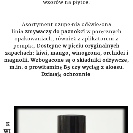
wzorów na płytce.
Asortyment uzupełnia odświeżona
linia
zmywaczy
do
paznokci
w poręcznych
opakowaniach, również z aplikatorem z
pompką. D
ostępne w pięciu oryginalnych
zapachach: kiwi, mango, winogrona, orchidei i
magnolii.
Wzbogacone są o składniki odżywcze,
m.in. o prowitaminę B5 czy wyciąg z aloesu.
Działają ochronnie
K
WI