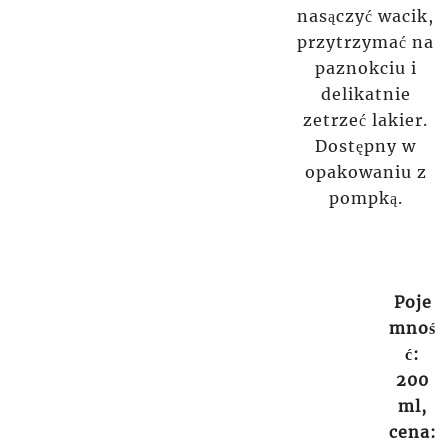
nasączyć wacik,
przytrzymać na
paznokciu i
delikatnie
zetrzeć lakier.
Dostępny w
opakowaniu z
pompką.
Poje
mnoś
ć:
200
ml,
cena: