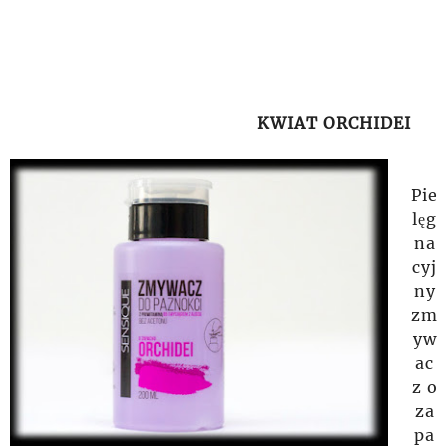
KWIAT ORCHIDEI
Pie
lęg
na
cyj
ny
zm
yw
ac
z o
za
pa