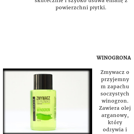
skutecznie
i szybko usuwa emalię z
powierzchni płytki.
WINOGRONA
Zmywacz o
przyjemny
m zapachu
soczystych
winogron.
Zawiera olej
arganowy,
który
odżywia i