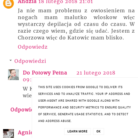
Andzia
18 lutego 2018 21:01
Ja nie mam problemu z owłosieniem na
nogach mam malutko wloskow więc
wystarczy depilacja od czasu do czasu. W
razie czego wiem, gdzie się udać. Jestem z
Chorzowa więc do Katowic mam blisko.
Odpowiedz
Odpowiedzi
Do Połowy Pełna
21 lutego 2018
09:28
W Katowicach znajdziesz dwa salony :)
THIS SITE USES COOKIES FROM GOOGLE TO DELIVER ITS
wieć w razie potrzeby, masz blisko :)
SERVICES AND TO ANALYZE TRAFFIC. YOUR IP ADDRESS AND
USER-AGENT ARE SHARED WITH GOOGLE ALONG WITH
PERFORMANCE AND SECURITY METRICS TO ENSURE QUALITY
Odpowiedz
OF SERVICE, GENERATE USAGE STATISTICS, AND TO DETECT
AND ADDRESS ABUSE.
Agnieszka Mycoffeetime
18 lutego 2018
LEARN MORE
OK