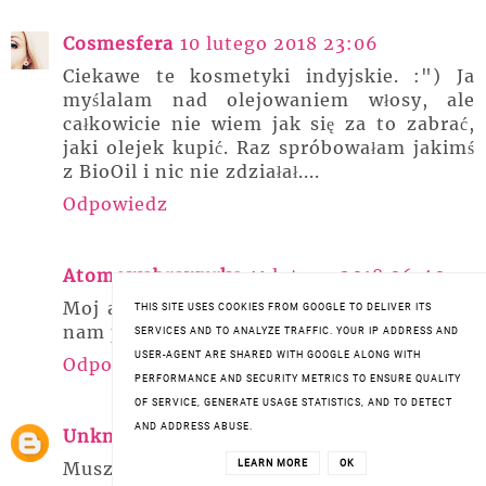
Cosmesfera
10 lutego 2018 23:06
Ciekawe te kosmetyki indyjskie. :") Ja
myślalam nad olejowaniem włosy, ale
całkowicie nie wiem jak się za to zabrać,
jaki olejek kupić. Raz spróbowałam jakimś
z BioOil i nic nie zdziałał....
Odpowiedz
Atomowabrawurka
11 lutego 2018 06:40
Moj atut to wlosy. Duzo odob mi moei ze
THIS SITE USES COOKIES FROM GOOGLE TO DELIVER ITS
nam piękne i grube wlosy.
SERVICES AND TO ANALYZE TRAFFIC. YOUR IP ADDRESS AND
USER-AGENT ARE SHARED WITH GOOGLE ALONG WITH
Odpowiedz
PERFORMANCE AND SECURITY METRICS TO ENSURE QUALITY
OF SERVICE, GENERATE USAGE STATISTICS, AND TO DETECT
AND ADDRESS ABUSE.
Unknown
11 lutego 2018 08:59
Muszę sobie sprawić taki olejek. Już dawno
LEARN MORE
OK