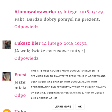
Atomowabrawurka
14 lutego 2018 03:29
Fakt. Bardzo dobry pomysl na prezent.
Odpowiedz
Łukasz Bier
14 lutego 2018 10:52
JA wolę świeże cytrusowe nuty :)
Odpowiedz
THIS SITE USES COOKIES FROM GOOGLE TO DELIVER ITS
Enestelia
14 lutego 2018 13:09
SERVICES AND TO ANALYZE TRAFFIC. YOUR IP ADDRESS AND
Jestem bardzo ciekawa obu zapachów. Nie
USER-AGENT ARE SHARED WITH GOOGLE ALONG WITH
miałam okazji ich sprawdzić jeszcze. 😊
PERFORMANCE AND SECURITY METRICS TO ENSURE QUALITY
OF SERVICE, GENERATE USAGE STATISTICS, AND TO DETECT
Odpowiedz
AND ADDRESS ABUSE.
LEARN MORE
OK
Unknown
14 lutego 2018 15:41