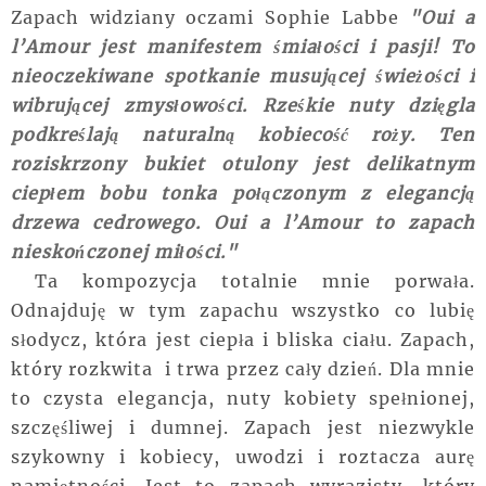
Zapach
widziany oczami Sophie
Labbe
"Oui a
l’Amour jest manifestem śmiałości i pasji! To
nieoczekiwane spotkanie musującej świeżości i
wibrującej zmysłowości. Rześkie nuty dzięgla
podkreślają naturalną kobiecość roży. Ten
roziskrzony bukiet otulony jest delikatnym
ciepłem bobu tonka połączonym z elegancją
drzewa cedrowego.
Oui a l’Amour to zapach
nieskończonej miłości."
Ta kompozycja totalnie mnie porwała.
Odnajduję w tym zapachu wszystko co lubię
słodycz, która jest ciepła i bliska ciału. Zapach,
który rozkwita i trwa przez cały dzień. Dla mnie
to czysta elegancja, nuty kobiety spełnionej,
szczęśliwej i dumnej. Zapach jest niezwykle
szykowny i kobiecy, uwodzi i roztacza aurę
namiętności. Jest to zapach wyrazisty, który