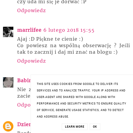
czy uda mi się je dorwać :P
Odpowiedz
marrlifee
6 lutego 2018 15:55
Ajaj :D Piękne te cienie :)
Co powiesz na wspólną obserwację ? Jeśli
tak to zacznij i daj mi znać na blogu :)
Odpowiedz
Babiniec
6 lutego 2018 16:24
THIS SITE USES COOKIES FROM GOOGLE TO DELIVER ITS
Nie znam tej marki, ale bardzo mnie nią
SERVICES AND TO ANALYZE TRAFFIC. YOUR IP ADDRESS AND
zaciekawiłaś.
USER-AGENT ARE SHARED WITH GOOGLE ALONG WITH
Odpowiedz
PERFORMANCE AND SECURITY METRICS TO ENSURE QUALITY
OF SERVICE, GENERATE USAGE STATISTICS, AND TO DETECT
AND ADDRESS ABUSE.
Dziennik Farmaceutki
6 lutego 2018 17:57
LEARN MORE
OK