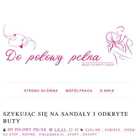
STRONA GŁÓWNA
WSPÓŁPRACA
O MNIE
SZYKUJĄC SIĘ NA SANDAŁY I ODKRYTE
BUTY
DO POŁOWY PEŁNA
3.6.23
17
EVELINE
,
KOBIETA
,
KREM
DO STÓP
,
NOTINO
,
PIELĘGNACJA
,
STOPY
,
ZAKUPY