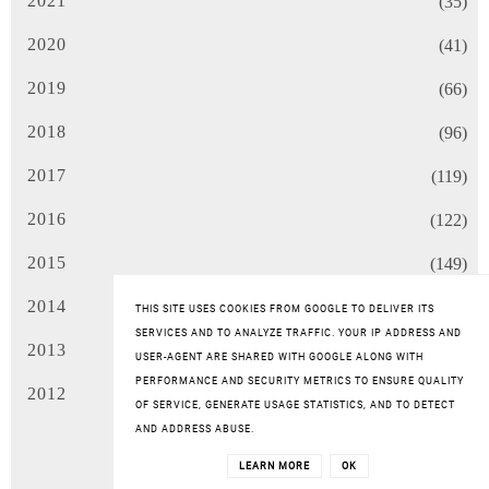
2021
(35)
2020
(41)
2019
(66)
2018
(96)
2017
(119)
2016
(122)
2015
(149)
2014
(160)
THIS SITE USES COOKIES FROM GOOGLE TO DELIVER ITS
SERVICES AND TO ANALYZE TRAFFIC. YOUR IP ADDRESS AND
2013
(34)
USER-AGENT ARE SHARED WITH GOOGLE ALONG WITH
PERFORMANCE AND SECURITY METRICS TO ENSURE QUALITY
2012
(53)
OF SERVICE, GENERATE USAGE STATISTICS, AND TO DETECT
AND ADDRESS ABUSE.
ŁĄCZNA LICZBA WYŚWIETLEŃ
LEARN MORE
OK