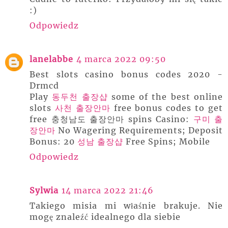
:)
Odpowiedz
lanelabbe
4 marca 2022 09:50
Best slots casino bonus codes 2020 -
Drmcd
Play
동두천 출장샵
some of the best online
slots
사천 출장안마
free bonus codes to get
free 충청남도 출장안마 spins Casino:
구미 출
장안마
No Wagering Requirements; Deposit
Bonus: 20
성남 출장샵
Free Spins; Mobile
Odpowiedz
Sylwia
14 marca 2022 21:46
Takiego misia mi właśnie brakuje. Nie
mogę znaleźć idealnego dla siebie