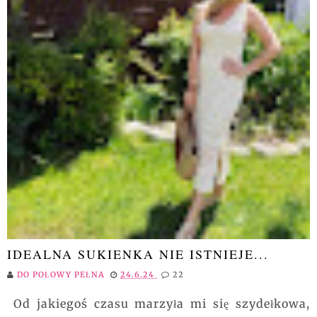
IDEALNA SUKIENKA NIE ISTNIEJE...
DO POŁOWY PEŁNA
24.6.24
22
Od jakiegoś czasu marzyła mi się szydełkowa,