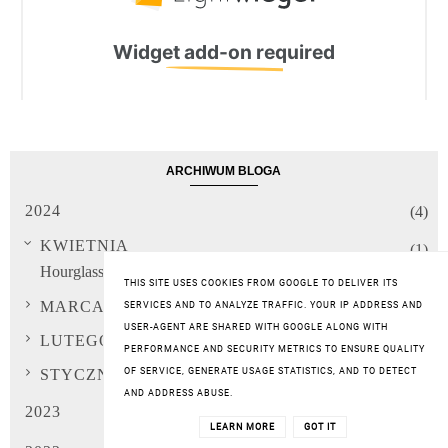
ARCHIWUM BLOGA
2024
(4)
KWIETNIA
(1)
Hourglass - nowa marka kosmetyków do makijażu, któ...
THIS SITE USES COOKIES FROM GOOGLE TO DELIVER ITS
MARCA
SERVICES AND TO ANALYZE TRAFFIC. YOUR IP ADDRESS AND
(1)
USER-AGENT ARE SHARED WITH GOOGLE ALONG WITH
LUTEGO
(1)
PERFORMANCE AND SECURITY METRICS TO ENSURE QUALITY
OF SERVICE, GENERATE USAGE STATISTICS, AND TO DETECT
STYCZNIA
(1)
AND ADDRESS ABUSE.
2023
(20)
LEARN MORE
GOT IT