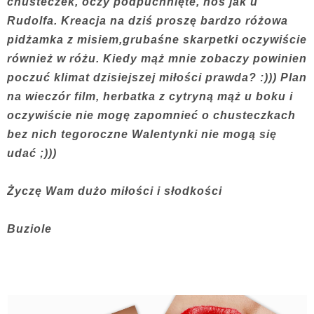
chusteczek, oczy podpuchnięte, nos jak u
Rudolfa. Kreacja na dziś proszę bardzo różowa
pidżamka z misiem,grubaśne skarpetki oczywiście
również w różu. Kiedy mąż mnie zobaczy powinien
poczuć klimat dzisiejszej miłości prawda? :))) Plan
na wieczór film, herbatka z cytryną mąż u boku i
oczywiście nie mogę zapomnieć o chusteczkach
bez nich tegoroczne Walentynki nie mogą się
udać ;)))
Życzę Wam dużo miłości i słodkości
Buziole