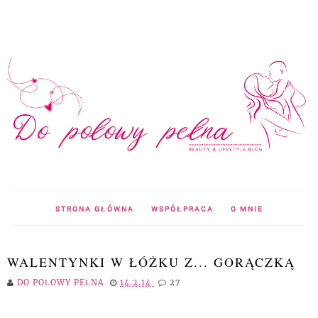
STRONA GŁÓWNA
WSPÓŁPRACA
O MNIE
WALENTYNKI W ŁÓŻKU Z... GORĄCZKĄ
DO POŁOWY PEŁNA
14.2.14
27