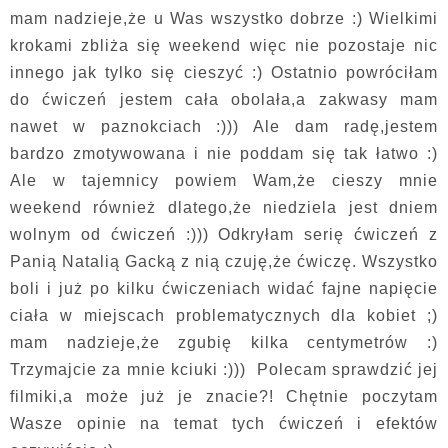
mam nadzieje,że u Was wszystko dobrze :) Wielkimi
krokami zbliża się weekend więc nie pozostaje nic
innego jak tylko się cieszyć :) Ostatnio powróciłam
do ćwiczeń jestem cała obolała,a zakwasy mam
nawet w paznokciach :))) Ale dam radę,jestem
bardzo zmotywowana i nie poddam się tak łatwo :)
Ale w tajemnicy powiem Wam,że cieszy mnie
weekend również dlatego,że niedziela jest dniem
wolnym od ćwiczeń :))) Odkryłam serię ćwiczeń z
Panią Natalią Gacką z nią czuję,że ćwiczę. Wszystko
boli i już po kilku ćwiczeniach widać fajne napięcie
ciała w miejscach problematycznych dla kobiet ;)
mam nadzieje,że zgubię kilka centymetrów :)
Trzymajcie za mnie kciuki :))) Polecam sprawdzić jej
filmiki,a może już je znacie?! Chętnie poczytam
Wasze opinie na temat tych ćwiczeń i efektów