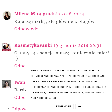
Milena M
19 grudnia 2018 20:15
Kojarzę markę, ale głównie z blogów.
Odpowiedz
KosmetykoFanki
19 grudnia 2018 20:31
O rany tą esencje muszę koniecznie mieć!
:)
Odpowiedz
THIS SITE USES COOKIES FROM GOOGLE TO DELIVER ITS
SERVICES AND TO ANALYZE TRAFFIC. YOUR IP ADDRESS AND
Iwona
19 grudnia 2018 20:38
USER-AGENT ARE SHARED WITH GOOGLE ALONG WITH
PERFORMANCE AND SECURITY METRICS TO ENSURE QUALITY
Bardzo lubię ten duecik :)
OF SERVICE, GENERATE USAGE STATISTICS, AND TO DETECT
Odpowiedz
AND ADDRESS ABUSE.
LEARN MORE
OK
Odpowiedzi