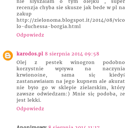
nie slyszalam o tym olejku , super
recenzja chyba sie skusze jak bede w pl na
zakup
http://zielonoma.blogspot.it/2014/08/vico
lo-duchessa-borgia.html
Odpowiedz
karodos.pl
8 sierpnia 2014 09:58
Olej z pestek winogron podobno
korzystnie wpływa na naczynia
krwionośne, sama się kiedyś
zastanawiałam na jego kupnem ale akurat
nie było go w sklepie zielarskim, który
zawsze odwiedzam:) Mnie się podoba, że
jest lekki.
Odpowiedz
Anonimowy
8 sierpnia 2014 11:17