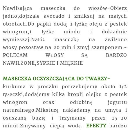
Nawilżająca maseczka do włosów-Obierz
jedno,dojrzałe avocado i zmiksuj na małych
obrotach.Do papki dodaj 1 łyżkę oleju z pestek
winogron,1 łyżkę miodu i dokładnie
wymieszaj.Nałóż maseczkę na zwilżone
włosy,pozostaw na 20 min i zmyj szamponem.-
POLECAM WŁOSY SĄ BARDZO
NAWILŻONE,SYPKIE I MIĘKKIE
MASECZKA OCZYSZCZAJĄCA DO TWARZY-
kurkuma w proszku potrzebujemy około 1/2
łyżeczki,dodajemy kilka kropli olejku z pestek
winogron oraz odrobinę jogurtu
naturalnego.Miksturę nakładamy na umyta i
osuszaną buzię i trzymamy przez 15-20
minut.Zmywamy ciepłą wodą.
EFEKTY
-bardzo