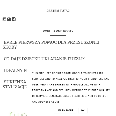
JESTEM TUTAJ
POPULARNE POSTY
EVREE PIERWSZA POMOC DLA PRZESUSZONEJ
SKÓRY
CO DAJE DZIECKU UKŁADANIE PUZZLI?
IDEALNY PŁYN MICELARNY, CZY ISTNIEJE?!
THIS SITE USES COOKIES FROM GOOGLE TO DELIVER ITS
SERVICES AND TO ANALYZE TRAFFIC. YOUR IP ADDRESS AND
SUKIENKA MAXI- MÓJ SPOSÓB NA SZYBKĄ
USER-AGENT ARE SHARED WITH GOOGLE ALONG WITH
STYLIZACJĘ
PERFORMANCE AND SECURITY METRICS TO ENSURE QUALITY
OF SERVICE, GENERATE USAGE STATISTICS, AND TO DETECT
AND ADDRESS ABUSE.
TESTUJĘ Z...TZU
LEARN MORE
OK