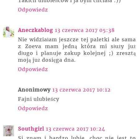
Takich ulubieńców i ja bym chciała :))
Odpowiedz
Aneczkablog
13 czerwca 2017 05:38
Nie widziałam jeszcze tej paletki ale sama
z Zoeva mam jedną która mi służy już
długo i planuje zakup kolejnej ;) zresztą
moją już dosięga dna.
Odpowiedz
Anonimowy
13 czerwca 2017 10:12
Fajni ulubieńcy
Odpowiedz
Southgirl
13 czerwca 2017 10:24
Si znam i bardzo lubie, choc nie jest to