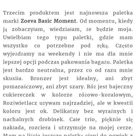
Trzecim produktem jest najnowsza paletka
marki
Zoeva Basic Moment
. Od momentu, kiedy
ją zobaczyłam, wiedziałam, że będzie moja.
Uwielbiam tego typu paletki, gdzie mam
wszystko co potrzebne pod ręką. Często
wyjeżdżamy na weekendy i nie ma dla mnie
lepszej opcji podczas pakowania bagażu. Paletka
jest bardzo neutralna, przez co od razu mnie
skusiła. Bronzer jest idealny, ani zbyt
pomarańczowy, ani zbyt szary. Róż jest bajeczny
cukiereczek w kolorze różowo-koralowym,
Rozświetlacz używam najrzadziej, ale w kwestii
koloru jest ok. Delikatny bez wyraźnych i
nachalnych drobinek. Całe trio, pięknie się
nakłada, rozciera i utrzymuje na mojej cerze.
Mam na liście jeszcze paletkę cieni do powiek z