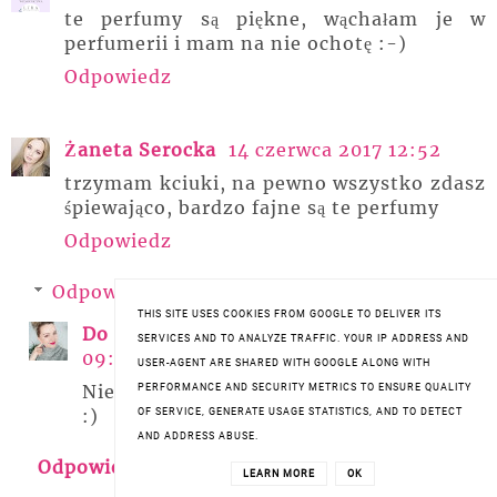
te perfumy są piękne, wąchałam je w
perfumerii i mam na nie ochotę :-)
Odpowiedz
Żaneta Serocka
14 czerwca 2017 12:52
trzymam kciuki, na pewno wszystko zdasz
śpiewająco, bardzo fajne są te perfumy
Odpowiedz
Odpowiedzi
THIS SITE USES COOKIES FROM GOOGLE TO DELIVER ITS
Do Połowy Pełna
15 czerwca 2017
SERVICES AND TO ANALYZE TRAFFIC. YOUR IP ADDRESS AND
09:54
USER-AGENT ARE SHARED WITH GOOGLE ALONG WITH
Nie dzięuję Kochana, wolę nie zapeszać
PERFORMANCE AND SECURITY METRICS TO ENSURE QUALITY
:)
OF SERVICE, GENERATE USAGE STATISTICS, AND TO DETECT
AND ADDRESS ABUSE.
Odpowiedz
LEARN MORE
OK