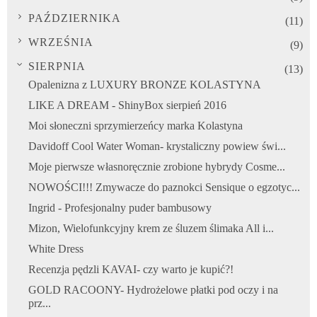
PAŹDZIERNIKA
(11)
WRZEŚNIA
(9)
SIERPNIA
(13)
Opalenizna z LUXURY BRONZE KOLASTYNA
LIKE A DREAM - ShinyBox sierpień 2016
Moi słoneczni sprzymierzeńcy marka Kolastyna
Davidoff Cool Water Woman- krystaliczny powiew świ...
Moje pierwsze własnoręcznie zrobione hybrydy Cosme...
NOWOŚCI!!! Zmywacze do paznokci Sensique o egzotyc...
Ingrid - Profesjonalny puder bambusowy
Mizon, Wielofunkcyjny krem ze śluzem ślimaka All i...
White Dress
Recenzja pędzli KAVAI- czy warto je kupić?!
GOLD RACOONY- Hydrożelowe płatki pod oczy i na
prz...