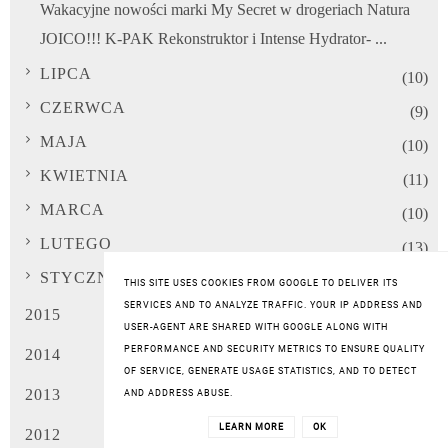
Wakacyjne nowości marki My Secret w drogeriach Natura
JOICO!!! K-PAK Rekonstruktor i Intense Hydrator- ...
LIPCA
(10)
CZERWCA
(9)
MAJA
(10)
KWIETNIA
(11)
MARCA
(10)
LUTEGO
(13)
STYCZNIA
(10)
THIS SITE USES COOKIES FROM GOOGLE TO DELIVER ITS
SERVICES AND TO ANALYZE TRAFFIC. YOUR IP ADDRESS AND
2015
(149)
USER-AGENT ARE SHARED WITH GOOGLE ALONG WITH
PERFORMANCE AND SECURITY METRICS TO ENSURE QUALITY
2014
(160)
OF SERVICE, GENERATE USAGE STATISTICS, AND TO DETECT
2013
(34)
AND ADDRESS ABUSE.
LEARN MORE
OK
2012
(53)